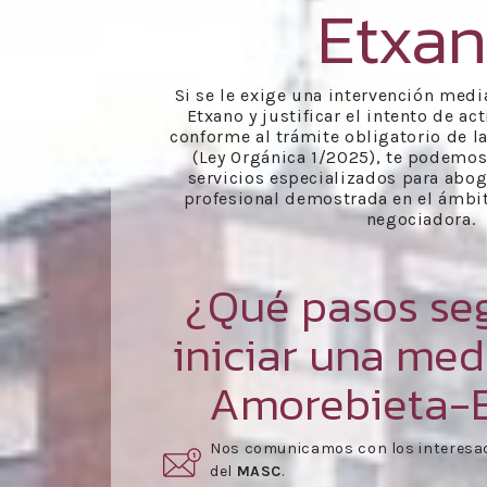
Etxa
Si se le exige una intervención med
Etxano y justificar el intento de a
conforme al trámite obligatorio de la
(Ley Orgánica 1/2025), te podemo
servicios especializados para abog
profesional demostrada en el ámbit
negociadora.
¿Qué pasos seg
iniciar una med
Amorebieta-
rmar parte
Una vez aceptado el presupuesto,
s
reunión
.