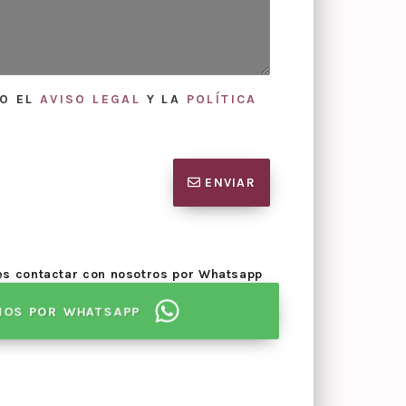
TO EL
AVISO LEGAL
Y LA
POLÍTICA
ENVIAR
des contactar con nosotros por Whatsapp
NOS POR WHATSAPP
Elaboración
niones
necesarias para la mediación.
proceso de