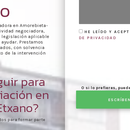
no
iadora en Amorebieta-
ctividad negociadora,
HE LEÍDO Y ACEP
 legislación aplicable
DE PRIVACIDAD
s ayudar. Prestamos
ados, con solvencia
o de la intervención
uir para
O si lo prefieres, pue
iación en
ESCRÍBE
Etxano?
e agenda día de
Celebración de las reu