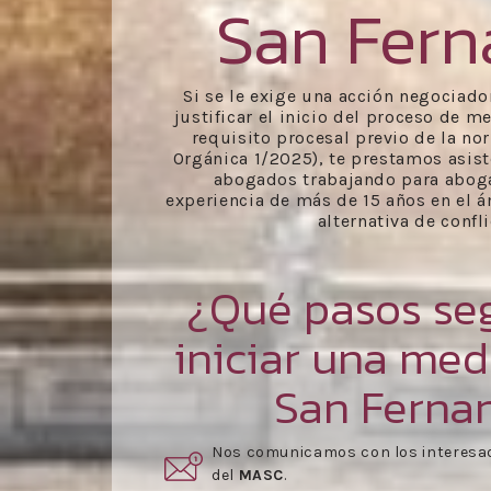
San Fer
Si se le exige una acción negociado
justificar el inicio del proceso de m
requisito procesal previo de la no
Orgánica 1/2025), te prestamos asist
abogados trabajando para abog
experiencia de más de 15 años en el á
alternativa de confli
¿Qué pasos seg
iniciar una med
San Ferna
rmar parte
Una vez aceptado el presupuesto,
s
reunión
.