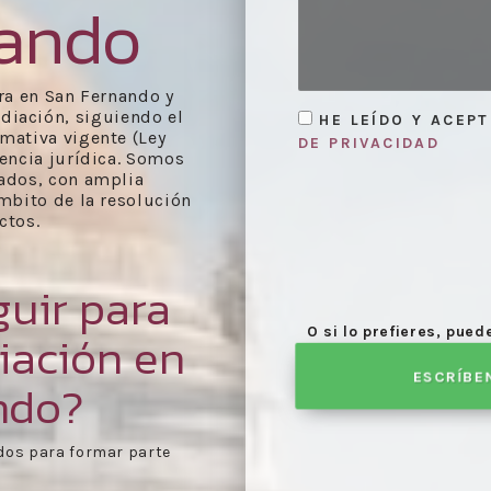
nando
ra en San Fernando y
ediación, siguiendo el
HE LEÍDO Y ACEP
rmativa vigente (Ley
DE PRIVACIDAD
encia jurídica. Somos
ados, con amplia
mbito de la resolución
ctos.
uir para
O si lo prefieres, pue
iación en
ESCRÍBE
ndo?
e agenda día de
Celebración de las reu