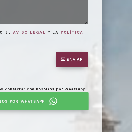
TO EL
AVISO LEGAL
Y LA
POLÍTICA
ENVIAR
des contactar con nosotros por Whatsapp
NOS POR WHATSAPP
Elaboración
niones
necesarias para la mediación.
proceso de