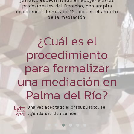
jurídico especializado en apoyar a otros
profesionales del Derecho, con amplia
experiencia de más de 15 años en el ámbito
de la mediación.
¿Cuál es el
procedimiento
para formalizar
una mediación en
Palma del Río?
puesto,
se
Celebración de las reuniones
n
para la mediación.