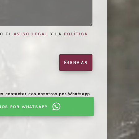
TO EL
AVISO LEGAL
Y LA
POLÍTICA
ENVIAR
des contactar con nosotros por Whatsapp
NOS POR WHATSAPP
Elaboración del acta f
arias para la mediación.
proceso de mediación