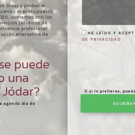
n Jódar y probar el
guiendo el presupuesto
2025, contamos con los
rvicios jurídicos de
olvencia profesional
HE LEÍDO Y ACEP
ución alternativa de
DE PRIVACIDAD
 se puede
bo una
 Jódar?
O si lo prefieres, pue
ESCRÍBE
ía de
Celebración de las reuniones
neces