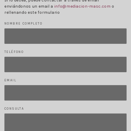
Si lo desea, puede contactar a través de email
enviándonos un email a
info@mediacion-masc.com
o
rellenando este formulario
NOMBRE COMPLETO
TELÉFONO
EMAIL
CONSULTA