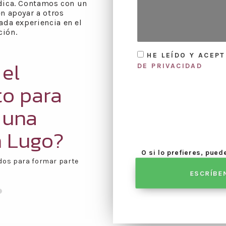
ídica. Contamos con un
n apoyar a otros
ada experiencia en el
ción.
HE LEÍDO Y ACEP
 el
DE PRIVACIDAD
to para
 una
n Lugo?
O si lo prefieres, pue
dos para formar parte
Una vez aceptado el pr
reunión
.
ESCRÍBE