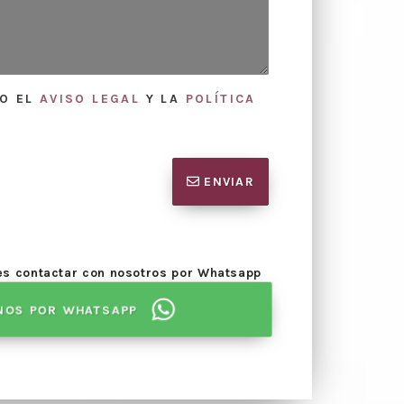
TO EL
AVISO LEGAL
Y LA
POLÍTICA
ENVIAR
des contactar con nosotros por Whatsapp
esupuesto,
se agenda día de
Celebració
NOS POR WHATSAPP