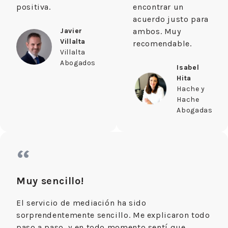
positiva.
encontrar un
acuerdo justo para
Javier
ambos. Muy
Villalta
recomendable.
Villalta
Abogados
Isabel
Hita
Hache y
Hache
Abogadas
“
Muy sencillo!
El servicio de mediación ha sido
sorprendentemente sencillo. Me explicaron todo
paso a paso, y en todo momento sentí que