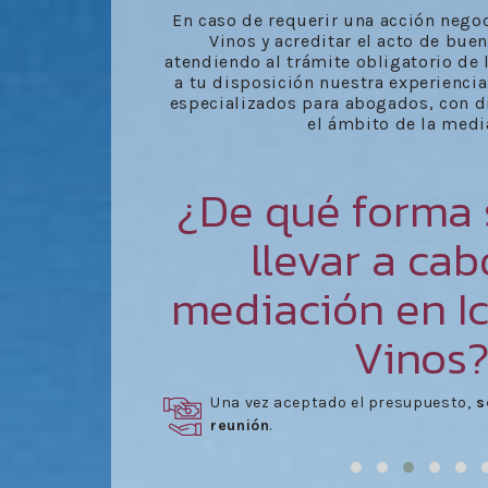
En caso de requerir una acción negoc
Vinos y acreditar el acto de bue
atendiendo al trámite obligatorio de
a tu disposición nuestra experiencia
especializados para abogados, con di
el ámbito de la medi
¿De qué forma
llevar a ca
mediación en Ic
Vinos
a de
Celebración de las reuniones
neces