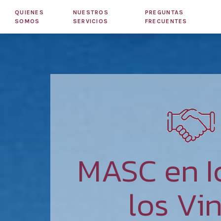
QUIENES
NUESTROS
PREGUNTAS
SOMOS
SERVICIOS
FRECUENTES
MASC en I
los Vi