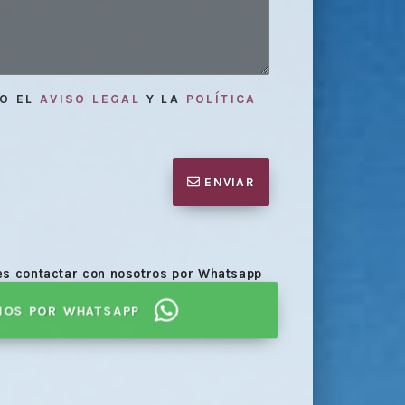
TO EL
AVISO LEGAL
Y LA
POLÍTICA
ENVIAR
des contactar con nosotros por Whatsapp
NOS POR WHATSAPP
inal con acuerdo o sin acuerdo del
Emisión de
abogados
.