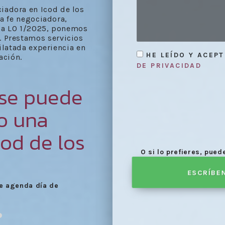
iadora en Icod de los
na fe negociadora,
 la LO 1/2025, ponemos
. Prestamos servicios
latada experiencia en
HE LEÍDO Y ACEP
ación.
DE PRIVACIDAD
 se puede
bo una
od de los
O si lo prefieres, pue
?
ESCRÍBE
Elaboración del acta f
arias para la mediación.
proceso de mediación.