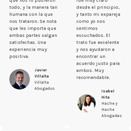
que nos lo pusieron
fue muy claro
todo, y la manera tan
desde el principio,
humana con la que
y tanto mi expareja
nos trataron. Se nota
como yo nos
que les importa que
sentimos
ambas partes salgan
escuchados. El
satisfechas. Una
trato fue excelente
experiencia muy
y nos ayudaron a
positiva.
encontrar un
acuerdo justo para
Javier
ambos. Muy
Villalta
recomendable.
Villalta
Abogados
Isabel
Hita
Hache y
Hache
Abogadas