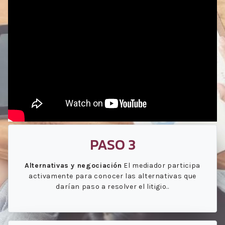
PASO 3
Alternativas y negociación
El mediador participa
activamente para conocer las alternativas que
darían paso a resolver el litigio..