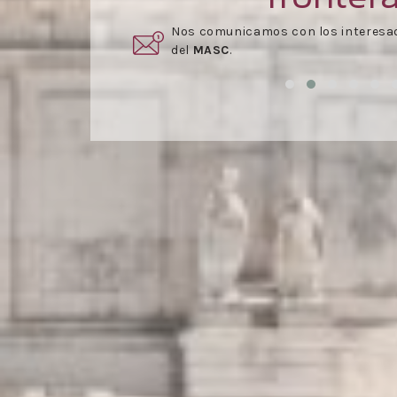
rmar parte
Una vez aceptado el presupuesto,
s
reunión
.