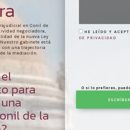
ra
rajudicial en Conil de
ctividad negociadora,
HE LEÍDO Y ACEP
lidad de la nueva Ley
DE PRIVACIDAD
 Nuestro gabinete está
, con una trayectoria
 de la mediación.
 el
to para
O si lo prefieres, pue
 una
ESCRÍBE
nil de la
a?