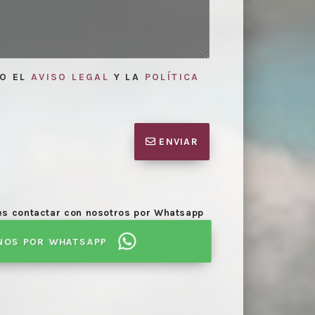
TO EL
AVISO LEGAL
Y LA
POLÍTICA
ENVIAR
des contactar con nosotros por Whatsapp
NOS POR WHATSAPP
Elaboración
niones
necesarias para la mediación.
proceso de