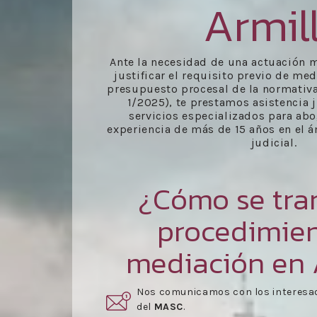
Armil
Ante la necesidad de una actuación m
justificar el requisito previo de me
presupuesto procesal de la normativa
1/2025), te prestamos asistencia 
servicios especializados para ab
experiencia de más de 15 años en el 
judicial.
¿Cómo se tra
procedimie
mediación en 
rmar parte
Una vez aceptado el presupuesto,
s
reunión
.