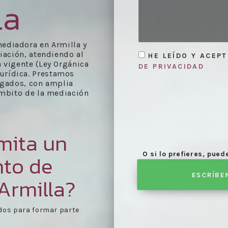
la
ediadora en Armilla y
diación, atendiendo al
HE LEÍDO Y ACEP
 vigente (Ley Orgánica
DE PRIVACIDAD
jurídica. Prestamos
ogados, con amplia
ámbito de la mediación
mita un
O si lo prefieres, pue
nto de
ESCRÍBE
Armilla?
e agenda día de
Celebración de las reu