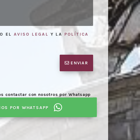
TO EL
AVISO LEGAL
Y LA
POLÍTICA
ENVIAR
des contactar con nosotros por Whatsapp
inal con acuerdo o sin acuerdo del
Emisión de
NOS POR WHATSAPP
abogados
.