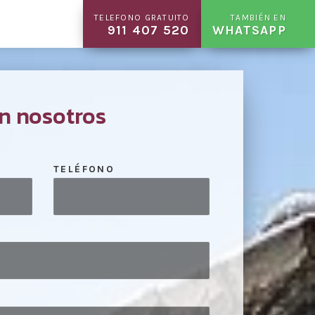
TELEFONO GRATUITO
TAMBIÉN EN
911 407 520
WHATSAPP
n nosotros
TELÉFONO