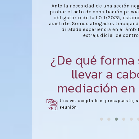
Ante la necesidad de una acción neg
probar el acto de conciliación previ
obligatorio de la LO 1/2025, estam
asistirte. Somos abogados trabajan
dilatada experiencia en el ámbi
extrajudicial de contro
¿De qué forma
llevar a ca
mediación en
a de
Celebración de las reuniones
neces