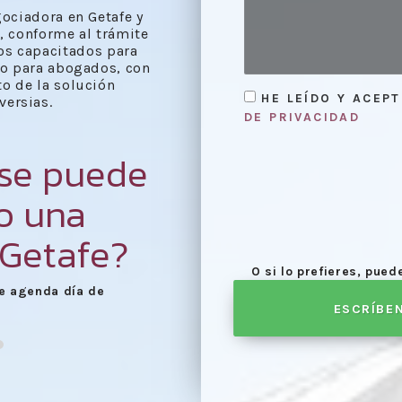
ociadora en Getafe y
a, conforme al trámite
os capacitados para
do para abogados, con
to de la solución
HE LEÍDO Y ACEP
versias.
DE PRIVACIDAD
 se puede
bo una
 Getafe?
O si lo prefieres, pue
Elaboración del acta f
arias para la mediación.
ESCRÍBE
proceso de mediación.