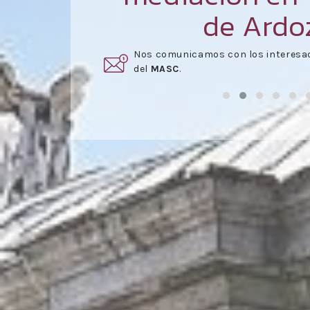
de Ardo
rmar parte
Una vez aceptado el presupuesto,
s
reunión
.