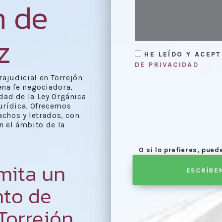
n de
z
HE LEÍDO Y ACEP
DE PRIVACIDAD
rajudicial en Torrejón
ena fe negociadora,
dad de la Ley Orgánica
urídica. Ofrecemos
achos y letrados, con
n el ámbito de la
O si lo prefieres, pue
mita un
ESCRÍBE
nto de
Torrejón