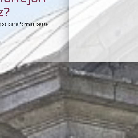
z?
e agenda día de
Celebración de las reu