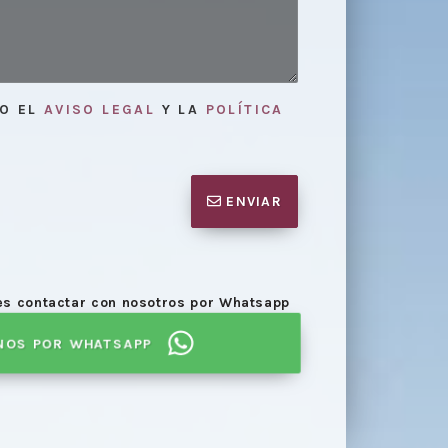
TO EL
AVISO LEGAL
Y LA
POLÍTICA
ENVIAR
des contactar con nosotros por Whatsapp
esupuesto,
se agenda día de
Celebració
NOS POR WHATSAPP