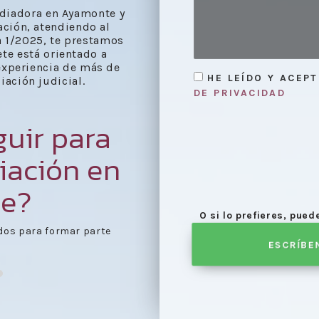
ediadora en Ayamonte y
ación, atendiendo al
a 1/2025, te prestamos
ete está orientado a
experiencia de más de
HE LEÍDO Y ACEP
iación judicial.
DE PRIVACIDAD
uir para
iación en
e?
O si lo prefieres, pue
dos para formar parte
Una vez aceptado el pr
ESCRÍBE
reunión
.