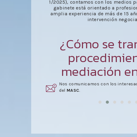
1/2025), contamos con los medios p
gabinete está orientado a profesio
amplia experiencia de más de 15 año
intervención negocia
¿Cómo se tra
procedimie
mediación e
rmar parte
Una vez aceptado el presupuesto,
s
reunión
.