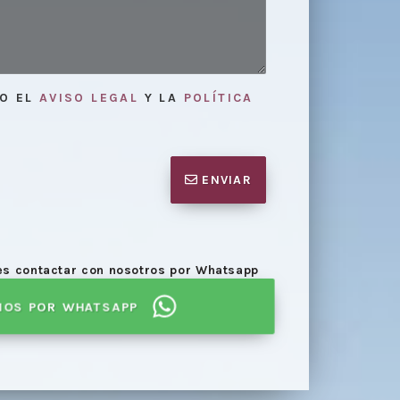
TO EL
AVISO LEGAL
Y LA
POLÍTICA
ENVIAR
Elaboración
niones
necesarias para la mediación.
proceso de
des contactar con nosotros por Whatsapp
NOS POR WHATSAPP