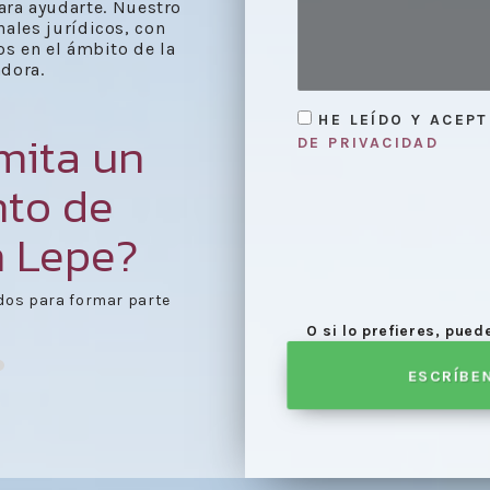
ara ayudarte. Nuestro
nales jurídicos, con
s en el ámbito de la
dora.
HE LEÍDO Y ACEP
mita un
DE PRIVACIDAD
nto de
n Lepe?
e agenda día de
Celebración de las reu
O si lo prefieres, pue
ESCRÍBE