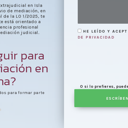
xtrajudicial en Isla
evio de mediación, en
 de la LO 1/2025, te
e está orientado a
vencia profesional
HE LEÍDO Y ACEP
diación judicial.
DE PRIVACIDAD
uir para
iación en
ina?
O si lo prefieres, pue
e agenda día de
Celebración de las reu
ESCRÍBE