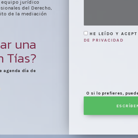
 equipo jurídico
esionales del Derecho,
ito de la mediación
HE LEÍDO Y ACEP
ar una
DE PRIVACIDAD
 Tías?
e agenda día de
Celebración de las reu
O si lo prefieres, pue
ESCRÍBE