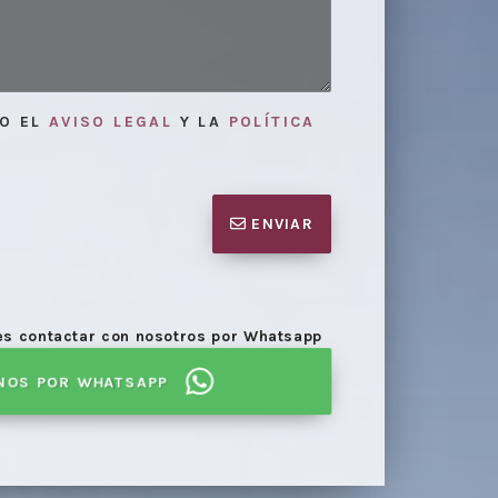
TO EL
AVISO LEGAL
Y LA
POLÍTICA
ENVIAR
Elaboración
niones
necesarias para la mediación.
proceso de
des contactar con nosotros por Whatsapp
NOS POR WHATSAPP