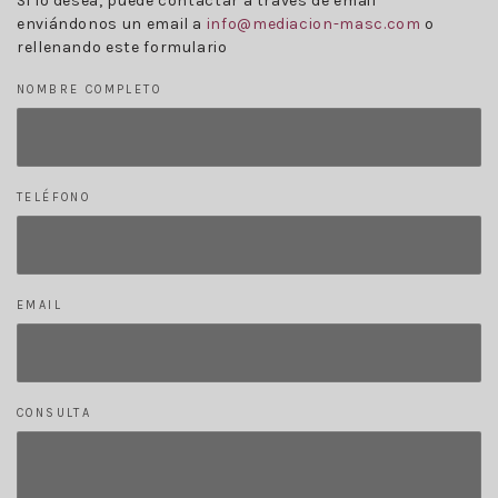
Si lo desea, puede contactar a través de email
enviándonos un email a
info@mediacion-masc.com
o
rellenando este formulario
NOMBRE COMPLETO
TELÉFONO
EMAIL
CONSULTA