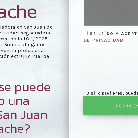
ache
iadora en San Juan de
actividad negociadora,
HE LEÍDO Y ACEP
sal de la LO 1/2025,
DE PRIVACIDAD
te. Somos abogados
lvencia profesional
ión extrajudicial de
 se puede
O si lo prefieres, pue
bo una
ESCRÍBE
San Juan
ache?