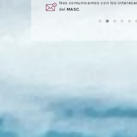
rmar parte
Una vez aceptado el presupuesto,
s
reunión
.