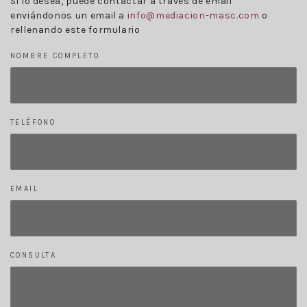
Si lo desea, puede contactar a través de email
enviándonos un email a
info@mediacion-masc.com
o
rellenando este formulario
NOMBRE COMPLETO
TELÉFONO
EMAIL
CONSULTA